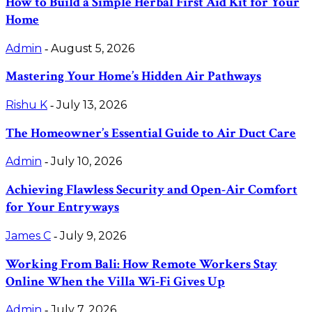
How to Build a Simple Herbal First Aid Kit for Your
Home
Admin
August 5, 2026
-
Mastering Your Home’s Hidden Air Pathways
Rishu K
July 13, 2026
-
The Homeowner’s Essential Guide to Air Duct Care
Admin
July 10, 2026
-
Achieving Flawless Security and Open-Air Comfort
for Your Entryways
James C
July 9, 2026
-
Working From Bali: How Remote Workers Stay
Online When the Villa Wi-Fi Gives Up
Admin
July 7, 2026
-